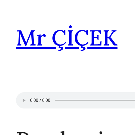
İçeriğe
geç
Mr ÇİÇEK