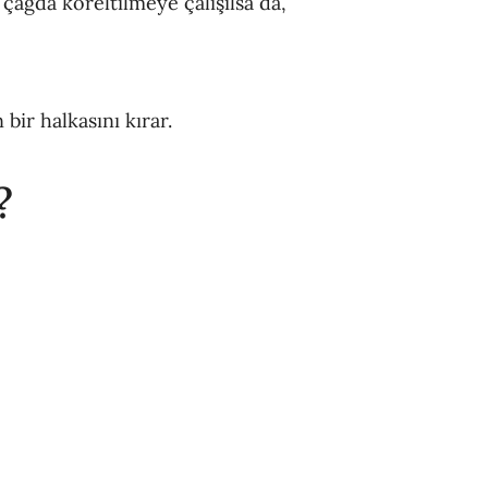
ağda köreltilmeye çalışılsa da,
bir halkasını kırar.
?