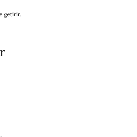
 getirir.
r