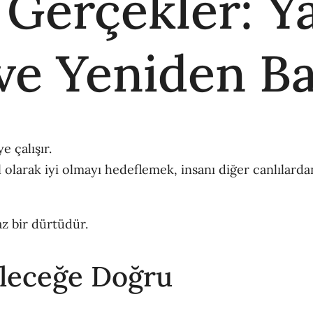
Gerçekler: Y
e Yeniden B
 çalışır.
larak iyi olmayı hedeflemek, insanı diğer canlılarda
z bir dürtüdür.
eleceğe Doğru