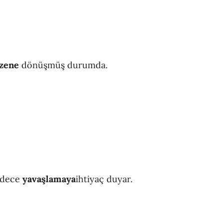
üzene
dönüşmüş durumda.
sadece
yavaşlamaya
ihtiyaç duyar.