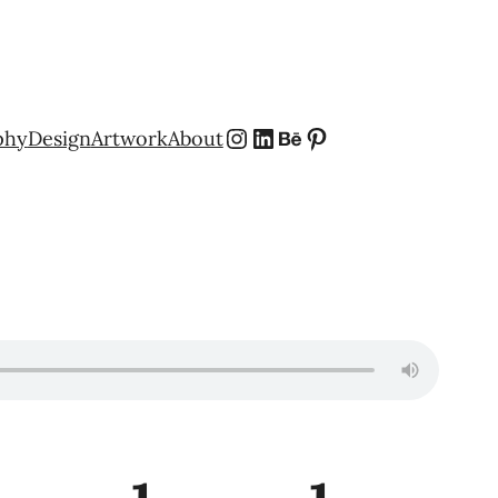
Instagram
LinkedIn
Behance
Pinterest
phy
Design
Artwork
About