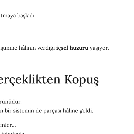
atmaya başladı
üşünme hâlinin verdiği
içsel huzuru
yaşıyor.
Gerçeklikten Kopuş
ürünüdür.
 bir sistemin de parçası hâline geldi.
menler…
 içindeyiz.