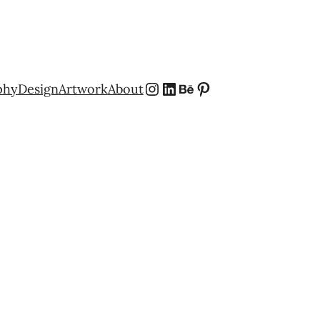
Instagram
LinkedIn
Behance
Pinterest
phy
Design
Artwork
About