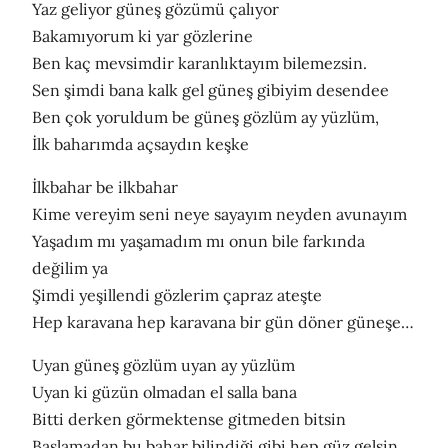
Yaz geliyor güneş gözümü çalıyor
Bakamıyorum ki yar gözlerine
Ben kaç mevsimdir karanlıktayım bilemezsin.
Sen şimdi bana kalk gel güneş gibiyim desendee
Ben çok yoruldum be güneş gözlüm ay yüzlüm,
İlk baharımda açsaydın keşke
İlkbahar be ilkbahar
Kime vereyim seni neye sayayım neyden avunayım
Yaşadım mı yaşamadım mı onun bile farkında
değilim ya
Şimdi yeşillendi gözlerim çapraz ateşte
Hep karavana hep karavana bir gün döner güneşe…
Uyan güneş gözlüm uyan ay yüzlüm
Uyan ki güzün olmadan el salla bana
Bitti derken görmektense gitmeden bitsin
Başlamadan bu bahar bilindiği gibi hep güz gelsin