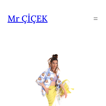
İçeriğe
geç
Mr ÇİÇEK