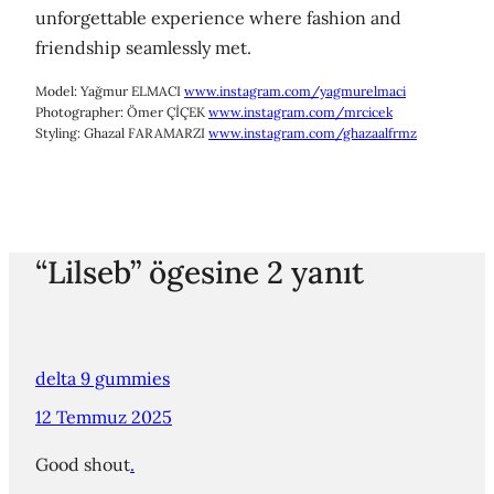
unforgettable experience where fashion and
friendship seamlessly met.
Model: Yağmur ELMACI
www.instagram.com/yagmurelmaci
Photographer: Ömer ÇİÇEK
www.instagram.com/mrcicek
Styling: Ghazal FARAMARZI
www.instagram.com/ghazaalfrmz
“Lilseb” ögesine 2 yanıt
delta 9 gummies
12 Temmuz 2025
Good shout
.